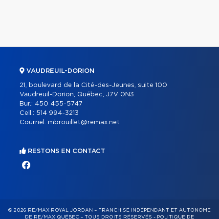
VAUDREUIL-DORION
21, boulevard de la Cité-des-Jeunes, suite 100
Vaudreuil-Dorion, Québec, J7V 0N3
Bur.:
450 455-5747
Cell.:
514 994-3213
Courriel:
mbrouillet@remax.net
RESTONS EN CONTACT
© 2026 RE/MAX ROYAL JORDAN – FRANCHISÉ INDÉPENDANT ET AUTONOME
DE RE/MAX QUÉBEC – TOUS DROITS RÉSERVÉS -
POLITIQUE DE